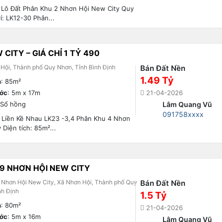
 Lô Đất Phân Khu 2 Nhơn Hội New City Quy
í: LK12-30 Phân...
CITY – GIÁ CHỈ 1 TỶ 490
Hội, Thành phố Quy Nhơn, Tỉnh Bình Định
Bán Đất Nền
1.49 Tỷ
h
: 85m²
ước
: 5m x 17m
21-04-2026
 Sổ hồng
Lâm Quang Vũ
091758xxxx
t Liền Kề Nhau LK23 -3,4 Phân Khu 4 Nhơn
 Diện tích: 85m²...
 9 NHƠN HỘI NEW CITY
Nhơn Hội New City, Xã Nhơn Hội, Thành phố Quy
Bán Đất Nền
nh Định
1.5 Tỷ
h
: 80m²
21-04-2026
ước
: 5m x 16m
Lâm Quang Vũ