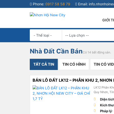
Phone:
0917 58 58 79
Email:
info.nhonhoin
GIỚI T
Nhà Đất Cần Bán
Có 14 bất động sản.
TẤT CẢ TIN
TIN CÓ HÌNH
TIN CÓ VI
BÁN LÔ ĐẤT LK12 – PHÂN KHU 2, NHƠN H
LK12 Phân Khu
Quy Nhơn, Tỉn
Diện tíc
Kích th
Pháp lý
: