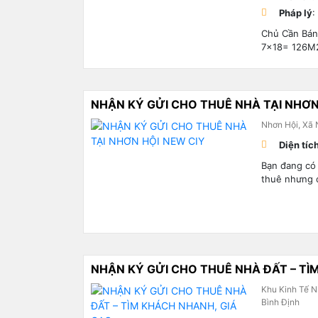
Pháp lý
:
Chủ Cần Bán
7×18= 126M2
NHẬN KÝ GỬI CHO THUÊ NHÀ TẠI NHƠN
Nhơn Hội, Xã 
Diện tíc
Bạn đang có
thuê nhưng c
NHẬN KÝ GỬI CHO THUÊ NHÀ ĐẤT – TÌ
Khu Kinh Tế N
Bình Định