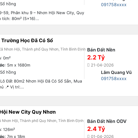
 Sổ hồng
091758xxxx
K39-59, Phân khu 9 – Nhơn Hội New City, Quy
 tích: 80m² (5×16)...
n Trường Học Đã Có Sổ
ã Nhơn Hội, Thành phố Quy Nhơn, Tỉnh Bình Định
Bán Đất Nền
2.2 Tỷ
h
: 0m²
ước
: 5m x 1680m
21-04-2026
 Sổ hồng
Lâm Quang Vũ
091758xxxx
 Lô Đất 80m2 Nhơn Hội Đã Có Sổ Sẵn, Mua
 📍 Vị trí:...
Hội New City Quy Nhơn
 Nhơn Hội, Thành phố Quy Nhơn, Tỉnh Bình Định
Bán Đất Nền ODV
2.4 Tỷ
h
: 126m²
ước
: 7m x 18m
01-04-2026