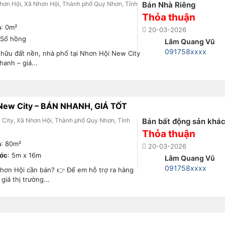
hơn Hội, Xã Nhơn Hội, Thành phố Quy Nhơn, Tỉnh
Bán Nhà Riêng
Thỏa thuận
h
: 0m²
20-03-2026
 Sổ hồng
Lâm Quang Vũ
091758xxxx
hữu đất nền, nhà phố tại Nhơn Hội New City
hanh – giá...
 New City – BÁN NHANH, GIÁ TỐT
City, Xã Nhơn Hội, Thành phố Quy Nhơn, Tỉnh
Bán bất động sản khá
Thỏa thuận
h
: 80m²
20-03-2026
ước
: 5m x 16m
Lâm Quang Vũ
091758xxxx
hơn Hội cần bán? 👉 Để em hỗ trợ ra hàng
giá thị trường...