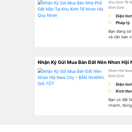
Khu Kinh Tế N
Bình Định
Diện tíc
Pháp lý
:
Bạn đang sở 
và cần bán n
Nhận Ký Gửi Mua Bán Đất Nền Nhơn Hội
Nhơn Hội New 
Bình Định
Diện tíc
Kích th
Bạn có đất N
nhanh, đúng 