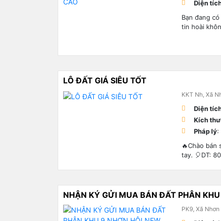
Diện tíc
Bạn đang có
tin hoài khô
LÔ ĐẤT GIÁ SIÊU TỐT
KKT Nh, Xã Nh
Diện tíc
Kích th
Pháp lý
:
🔥Chào bán s
tay. 🎈DT: 
NHẬN KÝ GỬI MUA BÁN ĐẤT PHÂN KHU
PK9, Xã Nhơn 