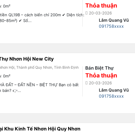
Thỏa thuận
h
: 0m²
20-03-2026
t tiền QL19B – cách biển chỉ 200m ✔ Diện tích:
Lâm Quang Vũ
80–85m²) ✔ Sổ...
091758xxxx
 Thự Nhơn Hội New City
Nhơn Hội, Thành phố Quy Nhơn, Tỉnh Bình Định
Bán Biệt Thự
Thỏa thuận
h
: 0m²
20-03-2026
HÀ ĐẤT – ĐẤT NỀN – BIỆT THỰ Bạn có bất
Lâm Quang Vũ
 bán? 👉...
091758xxxx
ại Khu Kinh Tế Nhơn Hội Quy Nhơn