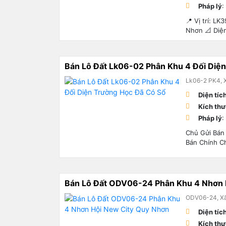
Pháp lý
:
📍 Vị trí: L
Nhơn 📐 Diện
Bán Lô Đất Lk06-02 Phân Khu 4 Đối Diệ
Lk06-2 PK4, X
Diện tíc
Kích th
Pháp lý
:
Chủ Gửi Bán
Bán Chính Chủ
Bán Lô Đất ODV06-24 Phân Khu 4 Nhơn 
ODV06-24, Xã
Diện tíc
Kích th