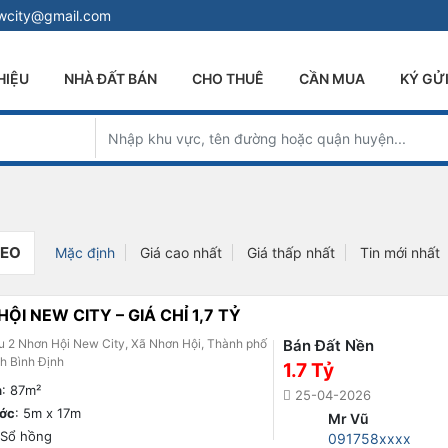
ewcity@gmail.com
HIỆU
NHÀ ĐẤT BÁN
CHO THUÊ
CẦN MUA
KÝ GỬ
DEO
Mặc định
Giá cao nhất
Giá thấp nhất
Tin mới nhất
ỘI NEW CITY – GIÁ CHỈ 1,7 TỶ
 2 Nhơn Hội New City, Xã Nhơn Hội, Thành phố
Bán Đất Nền
h Bình Định
1.7 Tỷ
h
: 87m²
25-04-2026
ước
: 5m x 17m
Mr Vũ
 Sổ hồng
091758xxxx