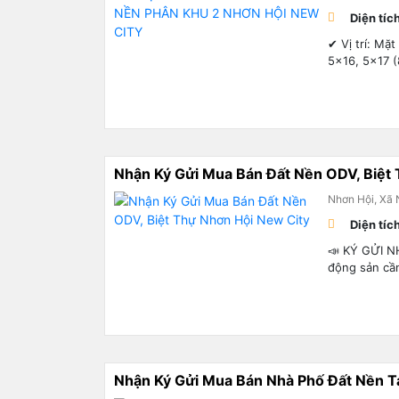
Diện tíc
✔ Vị trí: Mặ
5×16, 5×17 (
Nhận Ký Gửi Mua Bán Đất Nền ODV, Biệt
Nhơn Hội, Xã 
Diện tíc
📣 KÝ GỬI N
động sản cần
Nhận Ký Gửi Mua Bán Nhà Phố Đất Nền T