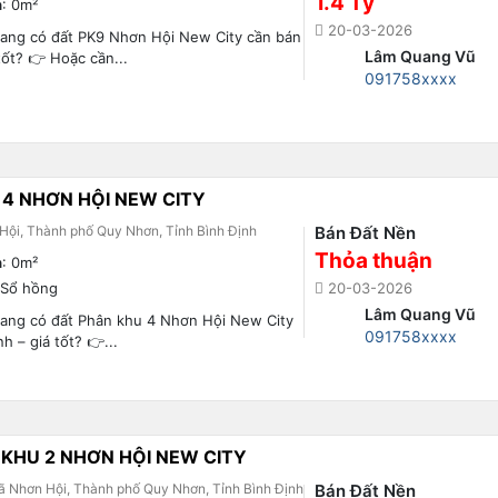
1.4 Tỷ
h
: 0m²
20-03-2026
đang có đất PK9 Nhơn Hội New City cần bán
Lâm Quang Vũ
tốt? 👉 Hoặc cần...
091758xxxx
 4 NHƠN HỘI NEW CITY
Hội, Thành phố Quy Nhơn, Tỉnh Bình Định
Bán Đất Nền
Thỏa thuận
h
: 0m²
 Sổ hồng
20-03-2026
Lâm Quang Vũ
đang có đất Phân khu 4 Nhơn Hội New City
091758xxxx
h – giá tốt? 👉...
KHU 2 NHƠN HỘI NEW CITY
ã Nhơn Hội, Thành phố Quy Nhơn, Tỉnh Bình Định
Bán Đất Nền