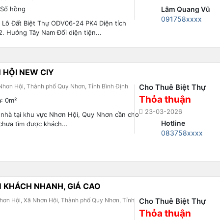
 Sổ hồng
Lâm Quang Vũ
091758xxxx
 Lô Đất Biệt Thự ODV06-24 PK4 Diện tích
. Hướng Tây Nam Đối diện tiện...
 HỘI NEW CIY
Nhơn Hội, Thành phố Quy Nhơn, Tỉnh Bình Định
Cho Thuê Biệt Thự
Thỏa thuận
h
: 0m²
23-03-2026
 nhà tại khu vực Nhơn Hội, Quy Nhơn cần cho
Hotline
hưa tìm được khách...
083758xxxx
M KHÁCH NHANH, GIÁ CAO
hơn Hội, Xã Nhơn Hội, Thành phố Quy Nhơn, Tỉnh
Cho Thuê Biệt Thự
Thỏa thuận