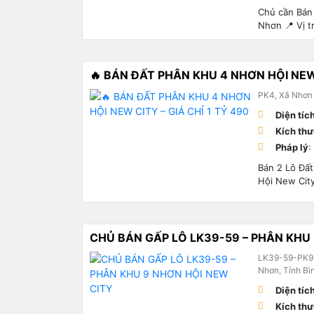
Chủ cần Bán
Nhơn 📍 Vị tr
🔥 BÁN ĐẤT PHÂN KHU 4 NHƠN HỘI NEW 
PK4, Xã Nhơn 
Diện tíc
Kích th
Pháp lý
:
Bán 2 Lô Đấ
Hội New City
CHỦ BÁN GẤP LÔ LK39-59 – PHÂN KHU
LK39-59-PK9 
Nhơn, Tỉnh Bì
Diện tíc
Kích th