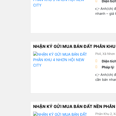
Diện tíc
👉 Anh/chị 
nhanh – giá 
NHẬN KÝ GỬI MUA BÁN ĐẤT PHÂN KHU
Pk4, Xã Nhơn 
Diện tíc
Pháp lý
:
👉 Anh/chị 
cần bán nhan
NHẬN KÝ GỬI MUA BÁN ĐẤT NỀN PHÂN 
Phân Khu 2, X