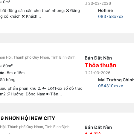
h
: 0m²
23-03-2026
Hotline
 bất động sản cần cho thuê nhưng: ❌ Đăng
ng có khách ❌ Khách...
083758xxxx
ơn Hội, Thành phố Quy Nhơn, Tỉnh Bình Định
Bán Đất Nền
Thỏa thuận
h
: 80m²
ước
: 5m x 16m
21-03-2026
 Sổ hồng
Mai Trường Chin
084310xxxx
iêu phẩm phân khu 2. 🔑 LK41-xx sổ đỏ trao
80m2 🎈Hướng: Đông Nam 🔑Tiện...
 9 NHƠN HỘI NEW CITY
Hội, Thành phố Quy Nhơn, Tỉnh Bình Định
Bán Đất Nền