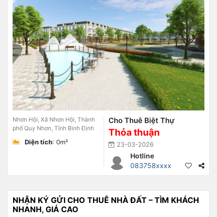
Nhơn Hội, Xã Nhơn Hội, Thành
Cho Thuê Biệt Thự
phố Quy Nhơn, Tỉnh Bình Định
Thỏa thuận
Diện tích
: 0m²
23-03-2026
Hotline
083758xxxx
NHẬN KÝ GỬI CHO THUÊ NHÀ ĐẤT – TÌM KHÁCH
NHANH, GIÁ CAO