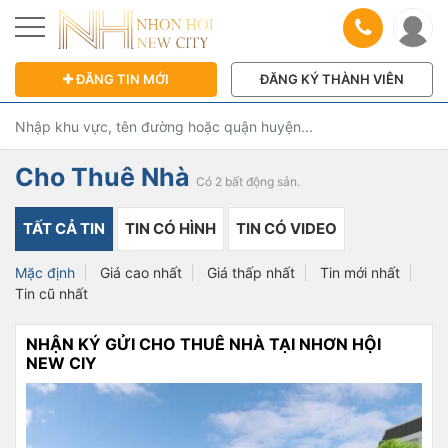
ĐĂNG TIN MỚI
ĐĂNG KÝ THÀNH VIÊN
Cho Thuê Nhà
Có 2 bất động sản.
TẤT CẢ TIN
TIN CÓ HÌNH
TIN CÓ VIDEO
Mặc định
Giá cao nhất
Giá thấp nhất
Tin mới nhất
Tin cũ nhất
NHẬN KÝ GỬI CHO THUÊ NHÀ TẠI NHƠN HỘI
NEW CIY