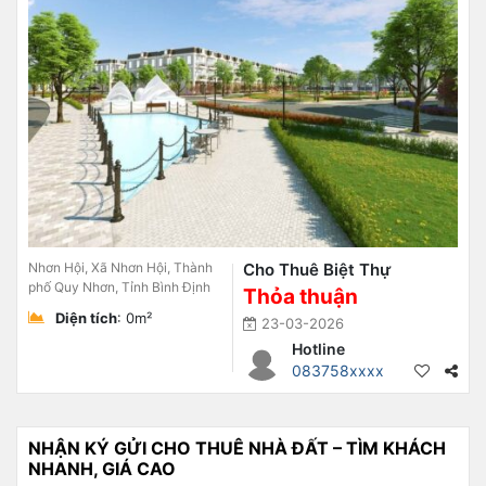
Nhơn Hội, Xã Nhơn Hội, Thành
Cho Thuê Biệt Thự
phố Quy Nhơn, Tỉnh Bình Định
Thỏa thuận
Diện tích
: 0m²
23-03-2026
Hotline
083758xxxx
NHẬN KÝ GỬI CHO THUÊ NHÀ ĐẤT – TÌM KHÁCH
NHANH, GIÁ CAO