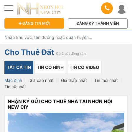
ĐĂNG TIN MỚI
ĐĂNG KÝ THÀNH VIÊN
Cho Thuê Đất
Có 2 bất động sản.
TẤT CẢ TIN
TIN CÓ HÌNH
TIN CÓ VIDEO
Mặc định
Giá cao nhất
Giá thấp nhất
Tin mới nhất
Tin cũ nhất
NHẬN KÝ GỬI CHO THUÊ NHÀ TẠI NHƠN HỘI
NEW CIY