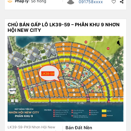
Pháp lý
: Sổ hồng
091758xxxx
CHỦ BÁN GẤP LÔ LK39-59 – PHÂN KHU 9 NHƠN
HỘI NEW CITY
LK39-59-PK9 Nhơn Hội New
Bán Đất Nền