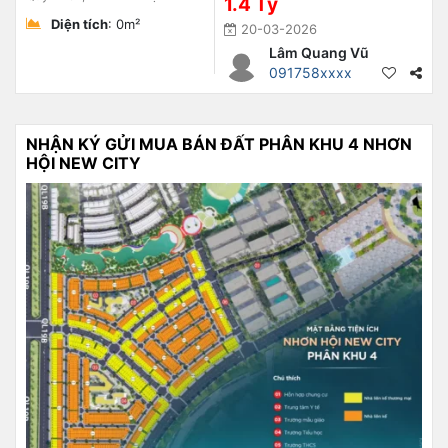
1.4 Tỷ
Diện tích
: 0m²
20-03-2026
Lâm Quang Vũ
091758xxxx
NHẬN KÝ GỬI MUA BÁN ĐẤT PHÂN KHU 4 NHƠN
HỘI NEW CITY