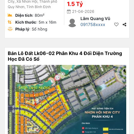
City, Xã Nhơn Hội, Thành phố
1.5 Tỷ
Quy Nhơn, Tỉnh Bình Định
21-04-2026
Diện tích
: 80m²
Lâm Quang Vũ
Kích thước
: 5m x 16m
091758xxxx
Pháp lý
: Sổ hồng
Bán Lô Đất Lk06-02 Phân Khu 4 Đối Diện Trường
Học Đã Có Sổ