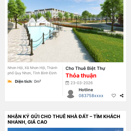
Nhơn Hội, Xã Nhơn Hội, Thành
Cho Thuê Biệt Thự
phố Quy Nhơn, Tỉnh Bình Định
Thỏa thuận
Diện tích
: 0m²
23-03-2026
Hotline
083758xxxx
NHẬN KÝ GỬI CHO THUÊ NHÀ ĐẤT – TÌM KHÁCH
NHANH, GIÁ CAO