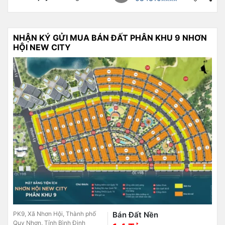
NHẬN KÝ GỬI MUA BÁN ĐẤT PHÂN KHU 9 NHƠN
HỘI NEW CITY
PK9, Xã Nhơn Hội, Thành phố
Bán Đất Nền
Quy Nhơn, Tỉnh Bình Định