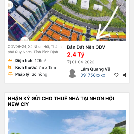
ODV06-24, Xã Nhơn Hội, Thành
Bán Đất Nền ODV
phố Quy Nhơn, Tỉnh Bình Định
2.4 Tỷ
Diện tích
: 126m²
01-04-2026
Kích thước
: 7m x 18m
Lâm Quang Vũ
Pháp lý
: Sổ hồng
091758xxxx
NHẬN KÝ GỬI CHO THUÊ NHÀ TẠI NHƠN HỘI
NEW CIY