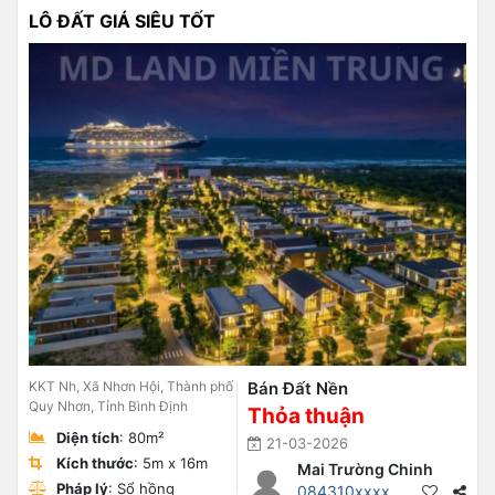
LÔ ĐẤT GIÁ SIÊU TỐT
KKT Nh, Xã Nhơn Hội, Thành phố
Bán Đất Nền
Quy Nhơn, Tỉnh Bình Định
Thỏa thuận
Diện tích
: 80m²
21-03-2026
Kích thước
: 5m x 16m
Mai Trường Chinh
Pháp lý
: Sổ hồng
084310xxxx