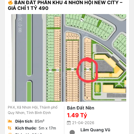
BÁN ĐẤT PHÂN KHU 4 NHƠN HỘI NEW CITY –
GIÁ CHỈ 1 TỶ 490
PK4, Xã Nhơn Hội, Thành phố
Bán Đất Nền
Quy Nhơn, Tỉnh Bình Định
1.49 Tỷ
Diện tích
: 85m²
21-04-2026
Kích thước
: 5m x 17m
Lâm Quang Vũ