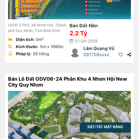
Lk06-2 PK4, Xã Nhơn Hội, Thành
Bán Đất Nền
phố Quy Nhơn, Tỉnh Bình Định
2.2 Tỷ
Diện tích
: 0m²
21-04-2026
Kích thước
: 5m x 1680m
Lâm Quang Vũ
Pháp lý
: Sổ hồng
091758xxxx
Bán Lô Đất ODV06-24 Phân Khu 4 Nhơn Hội New
City Quy Nhơn