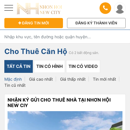
ĐĂNG TIN MỚI
ĐĂNG KÝ THÀNH VIÊN
Cho Thuê Căn Hộ
Có 2 bất động sản.
TẤT CẢ TIN
TIN CÓ HÌNH
TIN CÓ VIDEO
Mặc định
Giá cao nhất
Giá thấp nhất
Tin mới nhất
Tin cũ nhất
NHẬN KÝ GỬI CHO THUÊ NHÀ TẠI NHƠN HỘI
NEW CIY