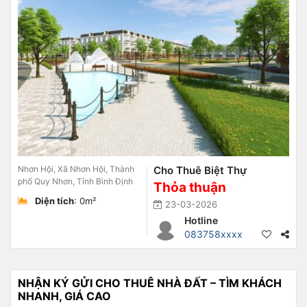
Nhơn Hội, Xã Nhơn Hội, Thành
Cho Thuê Biệt Thự
phố Quy Nhơn, Tỉnh Bình Định
Thỏa thuận
Diện tích
: 0m²
23-03-2026
Hotline
083758xxxx
NHẬN KÝ GỬI CHO THUÊ NHÀ ĐẤT – TÌM KHÁCH
NHANH, GIÁ CAO