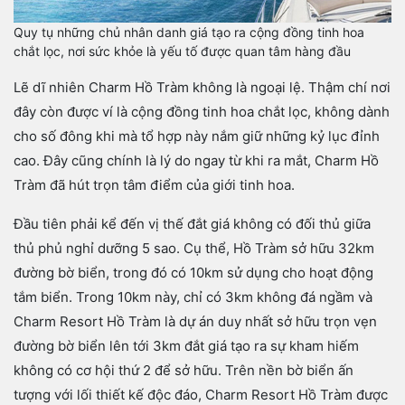
Quy tụ những chủ nhân danh giá tạo ra cộng đồng tinh hoa
chắt lọc, nơi sức khỏe là yếu tố được quan tâm hàng đầu
Lẽ dĩ nhiên Charm Hồ Tràm không là ngoại lệ. Thậm chí nơi
đây còn được ví là cộng đồng tinh hoa chắt lọc, không dành
cho số đông khi mà tổ hợp này nắm giữ những kỷ lục đỉnh
cao. Đây cũng chính là lý do ngay từ khi ra mắt, Charm Hồ
Tràm đã hút trọn tâm điểm của giới tinh hoa.
Đầu tiên phải kể đến vị thế đắt giá không có đối thủ giữa
thủ phủ nghỉ dưỡng 5 sao. Cụ thể, Hồ Tràm sở hữu 32km
đường bờ biển, trong đó có 10km sử dụng cho hoạt động
tắm biển. Trong 10km này, chỉ có 3km không đá ngầm và
Charm Resort Hồ Tràm là dự án duy nhất sở hữu trọn vẹn
đường bờ biển lên tới 3km đắt giá tạo ra sự kham hiếm
không có cơ hội thứ 2 để sở hữu. Trên nền bờ biển ấn
tượng với lối thiết kế độc đáo, Charm Resort Hồ Tràm được